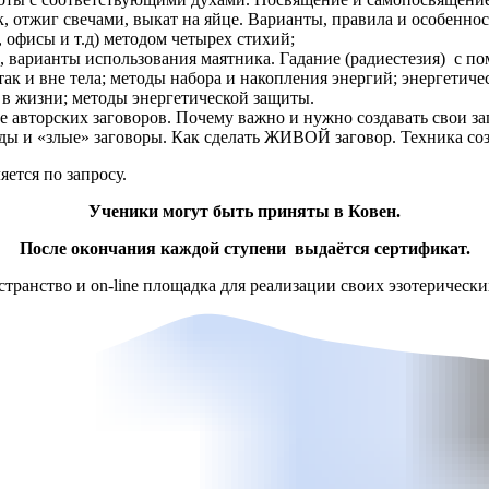
ск, отжиг свечами, выкат на яйце. Варианты, правила и особенно
 офисы и т.д) методом четырех стихий;
, варианты использования маятника. Гадание (радиестезия) с п
так и вне тела; методы набора и накопления энергий; энергети
 в жизни; методы энергетической защиты.
вторских заговоров. Почему важно и нужно создавать свои заг
беды и «злые» заговоры. Как сделать ЖИВОЙ заговор. Техника с
ется по запросу.
Ученики могут быть приняты в Ковен.
После окончания каждой ступени выдаётся сертификат.
ранство и on-line площадка для реализации своих эзотерически