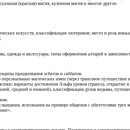
суальная (красная) магия, кухонная магия и многое другое.
ческих искусств, классификация эзотериков; место и роль викк
;
ы, одежда и аксессуары, типы оформления алтарей в зависимост
нципы празднования эсбатов и саббатов.
 персональных магических имен (через трансовое путешествие 
ики: варианты достижения Альфа уровня (транса), открытие и з
хний, средний и нижний), классификация духов ведьмы, путеше
мом.
слышания, яснознания на примере общения с обитетелями трех 
ение».
аботы с соответствующими духами. Посвящение и самопосвящение