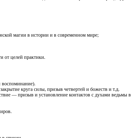
анской магии в истории и в современном мире;
и от целей практики.
и воспоминание).
акрытие круга силы, призыв четвертей и божеств и т.д.
ствие — призыв и установление контактов с духами ведьмы в
миров.
 в стихии.