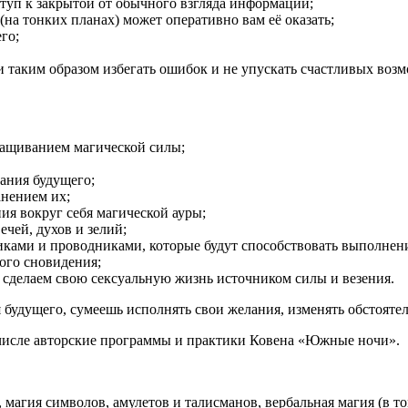
туп к закрытой от обычного взгляда информации;
на тонких планах) может оперативно вам её оказать;
го;
 и таким образом избегать ошибок и не упускать счастливых воз
ращиванием магической силы;
ания будущего;
анением их;
ия вокруг себя магической ауры;
ечей, духов и зелий;
иками и проводниками, которые будут способствовать выполнен
ого сновидения;
 сделаем свою сексуальную жизнь источником силы и везения.
удущего, сумеешь исполнять свои желания, изменять обстоятель
числе авторские программы и практики Ковена «Южные ночи».
, магия символов, амулетов и талисманов, вербальная магия (в то