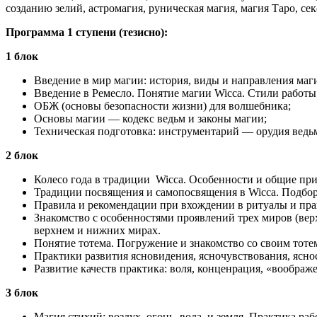
созданию зелий, астромагия, руническая магия, магия Таро, сек
Программа 1 ступени (тезисно):
1 блок
Введение в мир магии: история, виды и направления маги
Введение в Ремесло. Понятие магии Wicca. Стили работы
ОБЖ (основы безопасности жизни) для волшебника;
Основы магии — кодекс ведьм и законы магии;
Техническая подготовка: инструментарий — орудия ведьм
2 блок
Колесо года в традиции Wicca. Особенности и общие при
Традиции посвящения и самопосвящения в Wicca. Подбор
Правила и рекомендации при вхождении в ритуалы и практ
Знакомство с особенностями проявлений трех миров (вер
верхнем и нижних мирах.
Понятие тотема. Погружение и знакомство со своим тоте
Практики развития ясновидения, ясночувствования, ясно
Развитие качеств практика: воля, конценрация, «воображ
3 блок
Магия стихий: воздух, огонь, вода и земля. Практика р