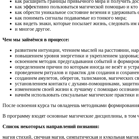
как расширить границы привычного мира и получить дос
как эффективно пользоваться магической помощью и кто (
как обрести уникальное состояние везения и удерживать е
как понимать сигналы подаваемые из тонкого мира;
как видеть знаки, которые посылает жизнь, следовать им
и многое другое.
Чем мы займёмся в процессе:
развитием интуиции, чтением мыслей на расстоянии, на
повышением уровня энергетики и укреплением здоровья;
освоением методик предугадывания событий и формиров
определением причин по которым иногда не везёт и устр
проведением ритуалов и практик для создания и сохранен
созданием амулетов, оберегов, талисманов, магических св
установлением контакта с духами-помощниками, защитн
изменением своей жизни к лучшему с помощью осознанн
начнём использовать сексуальные магические практики и
После освоения курса ты овладеешь методиками формирования б
В программу входят основные магические дисциплины, в том 
Список некоторых направлений познания:
магия стихий, свечная магия, симпатическая и кукольная магия