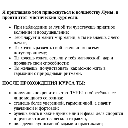
Я приглашаю тебя прикоснуться к волшебству Луны,
и
пройти этот мистический курс если:
При наблюдении за луной ты чувствуешь приятное
волнение и воодушевление;
Тебя чарует и манит мир магии, а ты не знаешь с чего
начать;
Ты хочешь развеять свой скепсис ко всему
потустороннему;
Ты хочешь узнать есть ли у тебя магический дар и
проявить свои способности;
Ты желаешь почувствовать как можно жить в
гармонии с природными ритмами.
ПОСЛЕ ПРОХОЖДЕНИЯ КУРСА ТЫ:
получишь покровительство ЛУНЫ и обретёшь в ее
лице мощного союзника;
станешь более уверенной, гармоничной, а значит
удачливой и фортовой;
будешь знать в какие лунные дни и фазы дела спорятся
и цели достигаются легко и играючи;
овладеешь лунными обрядами и практиками;