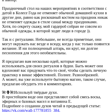
Праздничный стол на наших мероприятиях в соответствии с
датой в Колесе Года не отменяет обычной домашней кухни в
другие дни, равно как роскошный костюм на праздник никак
не отменяет одежды в стиле casual между праздниками.
Хотя, по секрету скажу, мой гардероб собран не совсем из
обычной одежды, в которой ходят люди в городе )).
Так и с ритуалами. Небольшие, не всегда приметные, они
могут окружать нас везде и всюду, когда у нас только появится
желание. И ни полноценный алтарь, ни круг, ни долгие
песнопения для этого необязательны.
Я предлагаю вам несколько идей, которые можно
использовать для своих ритуалов в будни. Быть может они
вдохновят вас придумать что-то своё, чтобы сделать личную
практику в викке эффективней. Полнее. Разнообразней.
А может, вы уже используете бытовую магию, таком случае,
предлагаю обсудить это в комментариях.
🌺🪻🌺Используй твёрдые духи.
В простейшем виде они представляют собой смесь воска,
эфирных и базовых масел и витамина Е.
Подробнее о создании духов читай в предыдущей статье:
https://vk.com/wall-177781855_384.