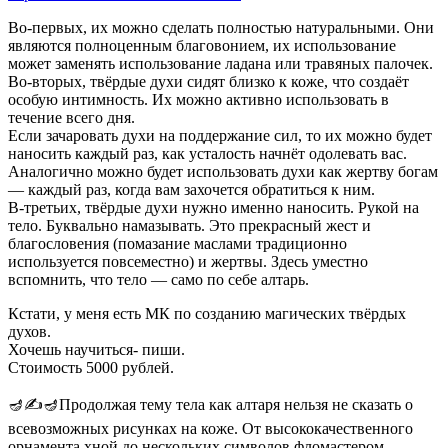
Во-первых, их можно сделать полностью натуральными. Они
являются полноценным благовонием, их использование
может заменять использование ладана или травяных палочек.
Во-вторых, твёрдые духи сидят близко к коже, что создаёт
особую интимность. Их можно активно использовать в
течение всего дня.
Если зачаровать духи на поддержание сил, то их можно будет
наносить каждый раз, как усталость начнёт одолевать вас.
Аналогично можно будет использовать духи как жертву богам
— каждый раз, когда вам захочется обратиться к ним.
В-третьих, твёрдые духи нужно именно наносить. Рукой на
тело. Буквально намазывать. Это прекрасный жест и
благословения (помазание маслами традиционно
используется повсеместно) и жертвы. Здесь уместно
вспомнить, что тело — само по себе алтарь.
Кстати, у меня есть МК по созданию магических твёрдых
духов.
Хочешь научиться- пиши.
Стоимость 5000 рублей.
🪔✍️🪔Продолжая тему тела как алтаря нельзя не сказать о
всевозможных рисунках на коже. От высококачественного
орнамента хной до нескольких символов фломастером.