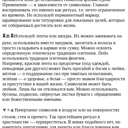
Применение — в зависимости от символики. Главное
воспринимать это именно как ритуал, т.е. нечто ограниченное
во времени. Не используй перманентный маркер,
шрамирование или татуировки для локальных целей, которых
не собираешься достигать всю жизнь.
🎗🎀🎗Используй ленты или шнуры. Их можно завязывать на
руке, использовать вместо шнурков, заплетать в волосы и
просто складывать в карман или сумку. Можно освоить
определенную этническую традицию плетения. Либо
использовать традиции плетения фенечек.
Например, красная лента на предплечье (под одеждой,
невидимая для других) может быть просьбой к богам о любви,
жёлтая — о поддержании сил при тяжёлых испытаниях,
зелёная — о здоровье, а белая — просто знаком благодарности
за присутствие в вашей жизни. Символизм может быть
любым. Лишь бы он откликался вам. Можно использовать
бусины, подвески, свёрнутые листки бумаги с обращениями
или божественными именами.
🔽⭐️🔼Начертание символов в воздухе или на поверхностях
столов, стен и прочего. Так простейшим ритуал в
христианстве — перекреститься. В викке подобного нет, но
начертить пентаграмму для защиты или благословения вам