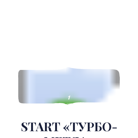
1
сен
START «ТУРБО-