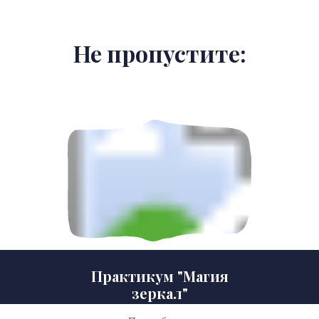
Не пропустите:
1
сен
Практикум "Магия
зеркал"